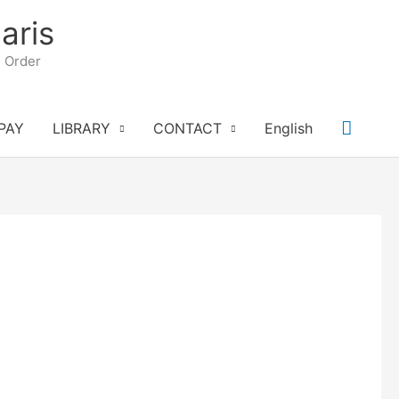
aris
n Order
Searc
PAY
LIBRARY
CONTACT
English